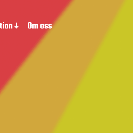
tion
Om oss