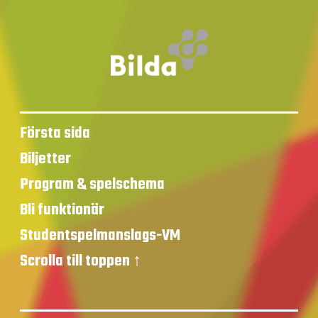
Första sida
Biljetter
Program & spelschema
Bli funktionär
Studentspelmanslags-VM
Scrolla till toppen ↑