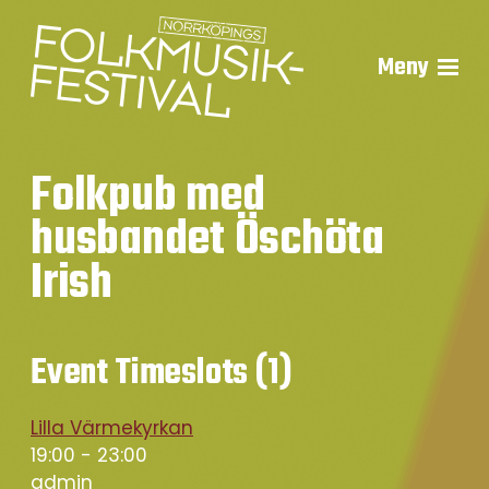
Meny
Folkpub med
husbandet Öschöta
Irish
Event Timeslots (1)
Lilla Värmekyrkan
19:00
-
23:00
admin