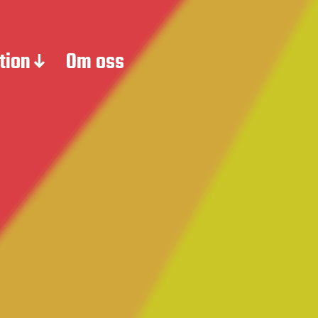
tion
Om oss