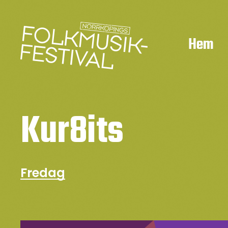
Hem
Kur8its
Fredag