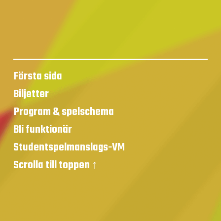
Första sida
Biljetter
Program & spelschema
Bli funktionär
Studentspelmanslags-VM
Scrolla till toppen ↑