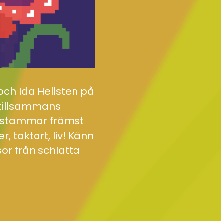
och Ida Hellsten på
 tillsammans
ärstammar främst
, taktart, liv! Känn
sor från schlätta